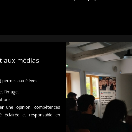
et aux médias
I) permet aux élèves
et l’image,
ations
rger une opinion, compétences
té éclairée et responsable en