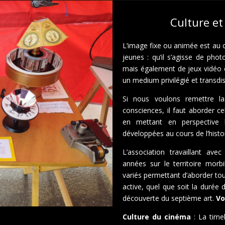
Culture et
L’image fixe ou animée est au c
jeunes : qu’il s’agisse de pho
mais également de jeux vidéo 
un medium privilégié et transdisc
Si nous voulons remettre la
consciences, il faut aborder c
en mettant en perspective 
développées au cours de l’histoi
L’association travaillant av
années sur le territoire morbi
variés permettant d’aborder to
active, quel que soit la durée 
découverte du septième art.
Voi
Culture du cinéma
: La timel