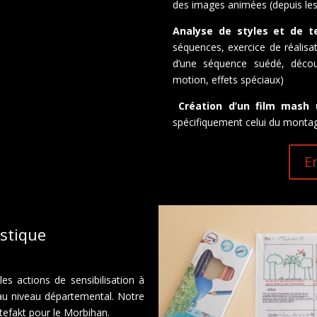
des images animées (depuis les
Analyse de styles et de t
séquences, exercice de réalisat
d’une séquence suédé, décou
motion, effets spéciaux)
Création d’un film mash 
spécifiquement celui du monta
E
istique
es actions de sensibilisation à
e au niveau départemental. Notre
tefakt pour le Morbihan.