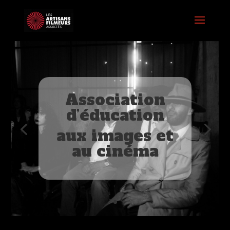
Association
Située à
d’éducation
Vannes,
aux images et
quartier de
au cinéma
Conleau-
Cliscouët