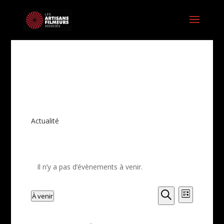
Actualité
Il n’y a pas d’évènements à venir.
Recherche
Naviga
À venir
Liste
de
et
Recherche
Sélectionnez
vues
navigation
une