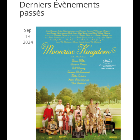
Évènem
Derniers Évènements
de
date.
passés
vues
Évènemen
Sep
14
2024