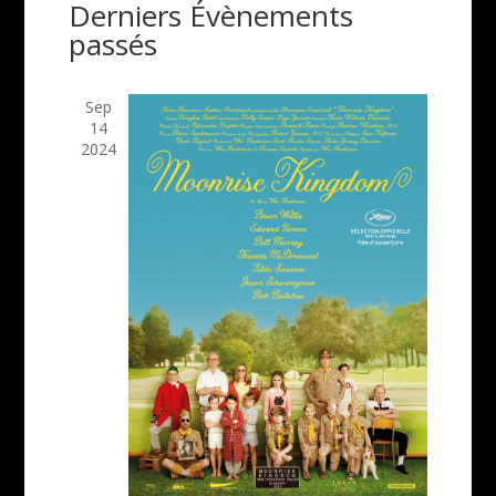
Évènem
Derniers Évènements
de
date.
passés
vues
Évènemen
Sep
14
2024