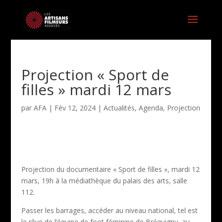
Projection « Sport de
filles » mardi 12 mars
par
AFA
|
Fév 12, 2024
|
Actualités
,
Agenda
,
Projection
Projection du documentaire « Sport de filles », mardi 12
mars, 19h à la médiathèque du palais des arts, salle
112.
Passer les barrages, accéder au niveau national, tel est
le rêve de l’équipe de foot féminine de Bréquigny, au