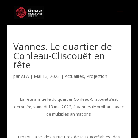
Vannes. Le quartier de
Conleau-Cliscouët en
fête
par
AFA
|
Mai 13, 2023
|
Actualités
,
Projection
La fête annuelle du quartier Conleau-Cliscouët s’est
déroulée, samedi 13 mai 2023, à Vannes (Morbihan), avec
de multiples animations.
Du maquillage, des structures de jeux gonflables, des