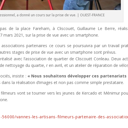
fessionnel, a donné un cours sur la prise de vue. | OUEST-FRANCE
pas de la place Fareham, à Cliscouët, Guillaume Le Berre, réalis
7 mars 2021, sur la prise de vue avec un smartphone.
 associations partenaires ce cours se poursuivra par un travail prat
D’autres stages de prise de vue avec un smartphone sont prévus.
éalisé avec l’association de quartier de Cliscouët Conleau. Deux act
de nettoyage du quartie, r en avril, et un atelier de réparation de vélos
ociés, insiste :
« Nous souhaitons développer ces partenariats
s dans la réalisation d’images et non pas comme simple prestataire.
s filmeurs vont se tourner vers les jeunes de Kercado et Ménimur pou
hone.
-56000/vannes-les-artisans-filmeurs-partenaire-des-associatio