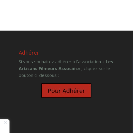
Adhérer
Si vous souhaitez adhérer à l’association «
Les
Artisans Filmeurs Associés
« , cliquez sur le
bouton ci-dessous :