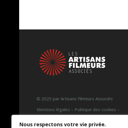
© 2023 par Artisans Filmeurs Associés
Mentions légales – Politique des cookies –
Termes et conditions – Politique de
confidentialité
Nous respectons votre vie privée.