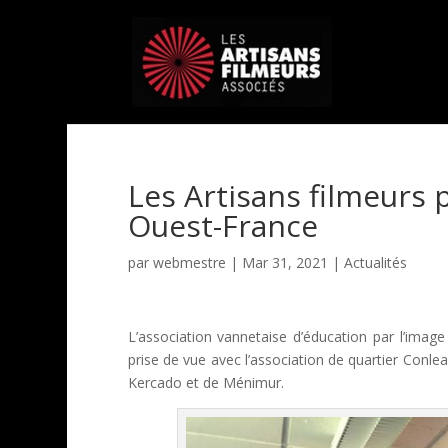
Les Artisans filmeurs 
Ouest-France
par
webmestre
|
Mar 31, 2021
|
Actualités
L’association vannetaise d’éducation par l’imag
prise de vue avec l’association de quartier Conl
Kercado et de Ménimur.