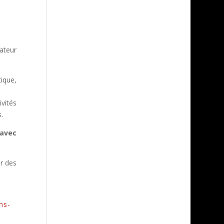
ateur
ique,
ivités
.
 avec
r des
ns-